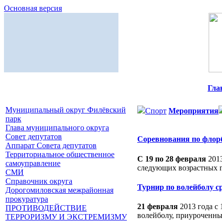
Основная версия
Гла
Муниципальный округ Филёвский
Спорт
Мероприятия
парк
Глава муниципального округа
Совет депутатов
Соревнования по флор
Аппарат Совета депутатов
Территориальное общественное
С 19 по 28 февраля
2013
самоуправление
следующих возрастных 
СМИ
Справочник округа
Турнир по волейболу с
Дорогомиловская межрайонная
прокуратура
21 февраля
2013 года с
ПРОТИВОДЕЙСТВИЕ
волейболу, приуроченны
ТЕРРОРИЗМУ И ЭКСТРЕМИЗМУ