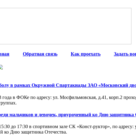
вная
|
Обратная связь
|
Как проехать
|
Задать во
болу в рамках Окружной Спартакиады ЗАО «Московский дво
 года в ФОКе по адресу: ул. Мосфильмовская, д.41, корп.2 про
группах.
реди мальчиков и девочек, приуроченный ко Дню защитника 
 15:30 до 17:30 в спортивном зале СК «Конст-руктор», по адресу:
й ко Дню защитника Отечества.