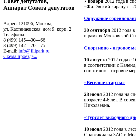
Совет депутатов,
7 ноября
2012 года в сп
«Филёвский карапуз – 2
Аппарат Совета депутатов
Окружные соревновани
Адрес:
121096, Москва,
ул. Кастанаевская, дом 9, корп. 2
30 сентября
2012 года в
Телефоны:
в рамках Московской Сп
8 (499) 145—00—66
8 (499) 142—70—75
Спортивно - игровое м
E-mail:
info@filipark.ru
Схема проезда...
10 августа
2012 года с 1
в соответствии с Кален
спортивно – игровое ме
«Весёлые старты»
28 июня
2012 года на сп
возрасте 4-6 лет. В со
Николаевна.
«Турслёт выходного дня
10 июня
2012 года в ле
Спартакиады ЗАО г. Мос