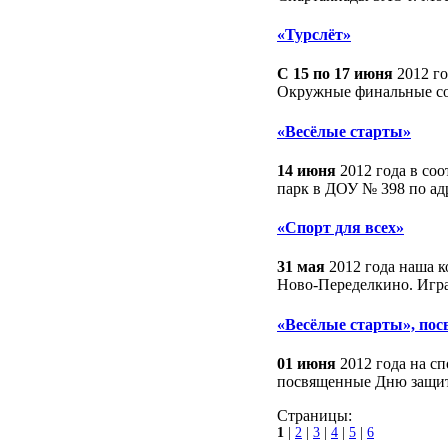
«Турслёт»
С 15 по 17 июня
2012 го
Окружные финальные сор
«Весёлые старты»
14 июня
2012 года в со
парк в ДОУ № 398 по адр
«Спорт для всех»
31 мая
2012 года наша к
Ново-Переделкино. Игра
«Весёлые старты», по
01 июня
2012 года на с
посвященные Дню защит
Страницы:
1
|
2
|
3
|
4
|
5
|
6