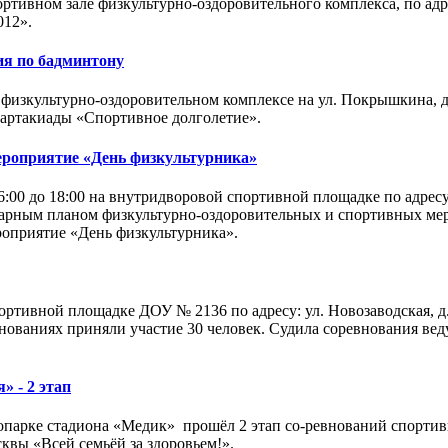
ортивном зале физкультурно-оздоровительного комплекса, по адре
012».
я по бадминтону
 физкультурно-оздоровительном комплексе на ул. Покрышкина,
артакиады «Спортивное долголетие».
ероприятие «День физкультурника»
6:00 до 18:00 на внутридворовой спортивной площадке по адресу
дарным планом физкультурно-оздоровительных и спортивных мер
роприятие «День физкультурника».
ортивной площадке ДОУ № 2136 по адресу: ул. Новозаводская, д
ревнованиях приняли участие 30 человек. Судила соревновани
» - 2 этап
сопарке стадиона «Медик» прошёл 2 этап со-ревнований спортив
квы «Всей семьёй за здоровьем!».