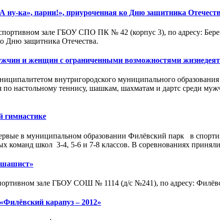
А ну-ка», парни!», приуроченная ко Дню защитника Отечест
спортивном зале ГБОУ СПО ПК № 42 (корпус 3), по адресу: Берего
ко Дню защитника Отечества.
ужчин и женщин с ограниченными возможностями жизнедеят
ниципалитетом внутригородского муниципального образования
 по настольному теннису, шашкам, шахматам и дартс среди м
й гимнастике
первые в муниципальном образовании Филёвский парк в спорт
х команд школ 3-4, 5-6 и 7-8 классов. В соревнованиях приняли
 шашист»
портивном зале ГБОУ СОШ № 1114 (д/с №241), по адресу: Филёв
«Филёвский карапуз – 2012»