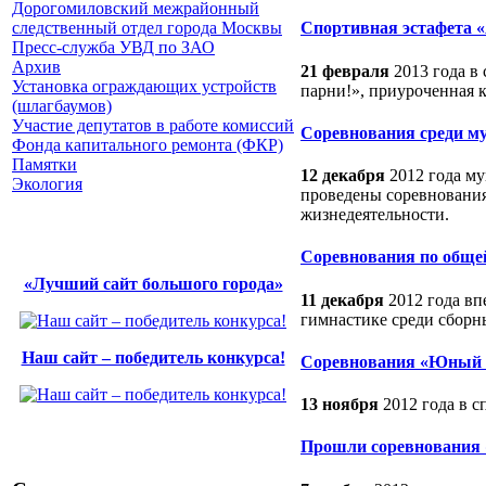
Дорогомиловский межрайонный
следственный отдел города Москвы
Спортивная эстафета «
Пресс-служба УВД по ЗАО
Архив
21 февраля
2013 года в 
Установка ограждающих устройств
парни!», приуроченная 
(шлагбаумов)
Участие депутатов в работе комиссий
Соревнования среди м
Фонда капитального ремонта (ФКР)
Памятки
12 декабря
2012 года му
Экология
проведены соревнования
жизнедеятельности.
Соревнования по обще
«Лучший сайт большого города»
11 декабря
2012 года в
гимнастике среди сборны
Наш сайт – победитель конкурса!
Соревнования «Юный
13 ноября
2012 года в с
Прошли соревнования 