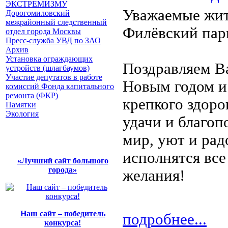
ЭКСТРЕМИЗМУ
Уважаемые жит
Дорогомиловский
межрайонный следственный
Филёвский пар
отдел города Москвы
Пресс-служба УВД по ЗАО
Архив
Установка ограждающих
Поздравляем В
устройств (шлагбаумов)
Участие депутатов в работе
Новым годом и
комиссий Фонда капитального
ремонта (ФКР)
крепкого здоро
Памятки
Экология
удачи и благоп
мир, уют и рад
исполнятся все
«Лучший сайт большого
города»
желания!
Наш сайт – победитель
подробнее...
конкурса!