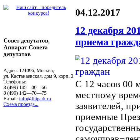
04.12.2017
12 декабря 20
приема гражд
Совет депутатов,
Аппарат Совета
депутатов
Адрес:
121096, Москва,
ул. Кастанаевская, дом 9, корп. 2
С 12 часов 00 
Телефоны:
8 (499) 145—00—66
местному врем
8 (499) 142—70—75
E-mail:
info@filipark.ru
заявителей, п
Схема проезда...
приемные През
государственн
самоуправ¬лен