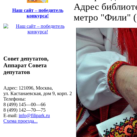
Адрес библиотек
Наш сайт – победитель
метро "Фили" (
конкурса!
Совет депутатов,
Аппарат Совета
депутатов
Адрес:
121096, Москва,
ул. Кастанаевская, дом 9, корп. 2
Телефоны:
8 (499) 145—00—66
8 (499) 142—70—75
E-mail:
info@filipark.ru
Схема проезда...