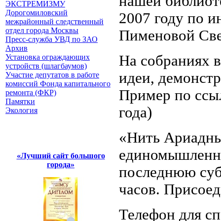
нашей библиот
ЭКСТРЕМИЗМУ
Дорогомиловский
2007 году по 
межрайонный следственный
отдел города Москвы
Пименовой Све
Пресс-служба УВД по ЗАО
Архив
На собраниях 
Установка ограждающих
устройств (шлагбаумов)
идеи, демонст
Участие депутатов в работе
комиссий Фонда капитального
Пример по ссы
ремонта (ФКР)
Памятки
года)
Экология
«Нить Ариадны
единомышленн
«Лучший сайт большого
города»
последнюю субб
часов. Присоед
Телефон для сп