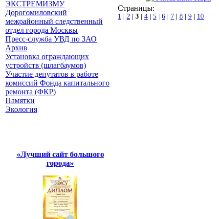
ЭКСТРЕМИЗМУ
Страницы:
Дорогомиловский
1
|
2
|
3
|
4
|
5
|
6
|
7
|
8
|
9
|
10
межрайонный следственный
отдел города Москвы
Пресс-служба УВД по ЗАО
Архив
Установка ограждающих
устройств (шлагбаумов)
Участие депутатов в работе
комиссий Фонда капитального
ремонта (ФКР)
Памятки
Экология
«Лучший сайт большого
города»