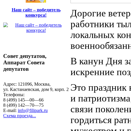
Наш сайт – победитель
Дорогие вете
конкурса!
работники тыл
локальных ко
военнообязан
Совет депутатов,
В канун Дня з
Аппарат Совета
депутатов
искренние поз
Адрес:
121096, Москва,
Это праздник 
ул. Кастанаевская, дом 9, корп. 2
Телефоны:
и патриотизма
8 (499) 145—00—66
8 (499) 142—70—75
связи поколен
E-mail:
info@filipark.ru
Схема проезда...
гордиться рат
мужеством и г