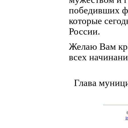
победивших фа
которые сегод
России.
Желаю Вам кре
всех начинани
Глава муниц
i