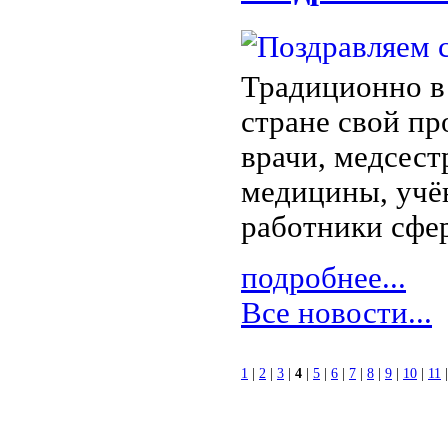
Традиционно в
стране свой п
врачи, медсес
медицины, учё
работники сфе
подробнее...
Все новости...
1
|
2
|
3
|
4
|
5
|
6
|
7
|
8
|
9
|
10
|
11