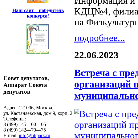
Информация и 
КДЦ№4, филиал
Наш сайт – победитель
конкурса!
на Физкультурн
подробнее...
22.06.2023
Встреча с пр
Совет депутатов,
организаций п
Аппарат Совета
депутатов
муниципально
Адрес:
121096, Москва,
ул. Кастанаевская, дом 9, корп. 2
Телефоны:
8 (499) 145—00—66
8 (499) 142—70—75
E-mail:
info@filipark.ru