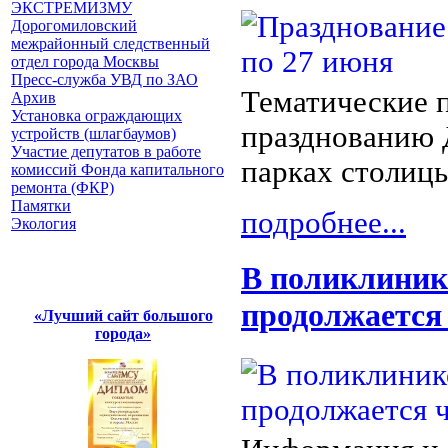
ЭКСТРЕМИЗМУ
Дорогомиловский
межрайонный следственный
отдел города Москвы
Пресс-служба УВД по ЗАО
Тематические 
Архив
Установка ограждающих
празднованию 
устройств (шлагбаумов)
Участие депутатов в работе
парках столицы
комиссий Фонда капитального
ремонта (ФКР)
Памятки
подробнее...
Экология
В поликлиник
продолжается
«Лучший сайт большого
города»