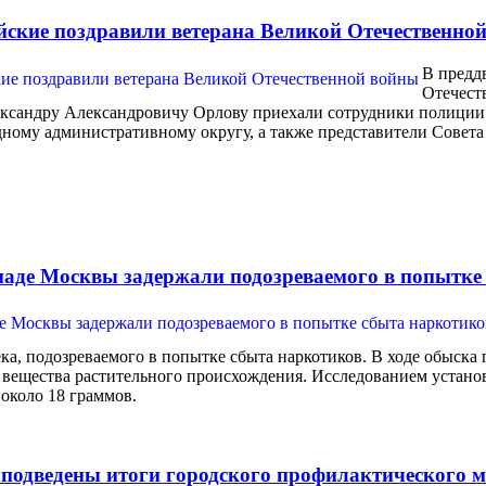
ские поздравили ветерана Великой Отечественно
В предд
Отечеств
ександру Александровичу Орлову приехали сотрудники полиции
дному административному округу, а также представители Совета
паде Москвы задержали подозреваемого в попытке
ека, подозреваемого в попытке сбыта наркотиков. В ходе обыск
 вещества растительного происхождения. Исследованием установ
около 18 граммов.
 подведены итоги городского профилактического 