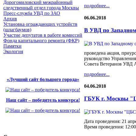
Дорогомиловский межрайонный
подробнее...
следственный отдел города Москвы
Пресс-служба УВД по ЗАО
06.06.2018
Архив
Установка ограждающих устройств
В УВД по Западном
(шлагбаумов)
Участие депутатов в работе комиссий
Фонда капитального ремонта (ФКР)
Памятки
Экология
проведена акция, приур
руководство Управлени
Совета Ветеранов УВД А
подробнее...
«Лучший сайт большого города»
04.06.2018
ГБУК г. Москвы "
Наш сайт – победитель конкурса!
Дата проведения: 21 апр
Время проведения: 12:00 