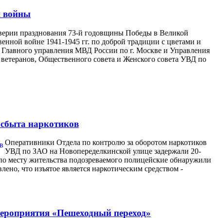
й войны
верии празднования 73-й годовщины Победы в Великой
енной войне 1941-1945 гг. по доброй традиции с цветами и
 Главного управления МВД России по г. Москве и Управления
 ветеранов, Общественного совета и Женского совета УВД по
 сбыта наркотиков
Оперативники Отдела по контролю за оборотом наркотиков
УВД по ЗАО на Новопеределкинской улице задержали 20-
а по месту жительства подозреваемого полицейские обнаружили
лено, что изъятое является наркотическим средством -
мероприятия «Пешеходный переход»