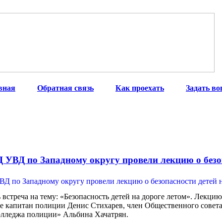
вная
|
Обратная связь
|
Как проехать
|
Задать во
УВД по Западному округу провели лекцию о безоп
сь встреча на тему: «Безопасность детей на дороге летом». Л
е капитан полиции Денис Стихарев, член Общественного сове
олледжа полиции» Альбина Хачатрян.